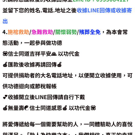
並留下您的姓名.電話.地址之後
收據LINE回傳或收據寄
出
4.
施棺救助
/
急難救助
/
關懷弱勢
/
殯葬全免
，為本會常
態活動，一起參與做功德
💟信士同道吉祥平安🙏 以功代金
🍎匯款後收據再請回傳🍎
可提供捐助者的大名電話地址，以便開立收據使用，可
供功德迴向或節稅報帳
💕收據開立後LINE回傳請自行下戴
🍎無量壽☯️信士同道感恩🍎 以功代金💟
將愛傳遞給每一個需要幫助的人，一同體驗助人的喜悅
與滿足。「助人為快樂之本」，我們相信，真正的幸福