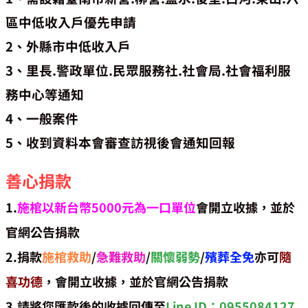
區中低收入戶優先申請
2、外縣市中低收入戶
3、里長.警政單位.民眾服務社.社會局.社會福利服
務中心等通知
4、一般案件
5、收到資料本會審查訪視後會通知回報
善心捐款
1.
施棺以新台幣5000元為一口單位
會開立收據，並於
官網公告捐款
2.捐款
施棺救助
/
急難救助
/
關懷弱勢
/
殯葬全免
亦可
隨
喜功德
，會開立收據，並於官網公告捐款
3.請將您匯款後的收據回傳至
Line ID：0955084127