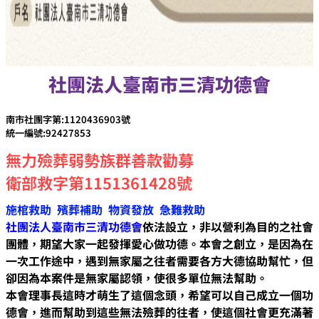
社團法人臺南市三清功德會
南市社團字第:1120436903號
統一編號:92427853
無力殮葬弱勢族群善款勸募
衛部救字第1151361428號
施棺救助 殯葬補助​ 物資發放 急難救助
社團法人臺南市三清功德會
依法設立，非以營利為目的之社會
團體，期望大家一起發揮愛心做功德。本會之創立，是因為在
一次工作途中，遇到無家屬之往者需要各方大德協助幫忙，但
卻因為本案件是無家屬認領，使很多單位無法幫助。
本會理事長這時才萌生了這個念頭，希望可以自己成立一個功
德會，進而幫助到這些無法殮葬的往者，使這個社會更充滿著