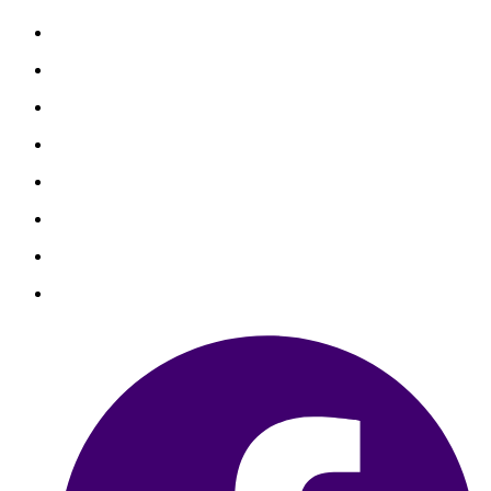
善心捐款
善心個案
勸募捐款
勸募個案
物資捐贈
聯絡我們
銀行捐款
信用卡捐款