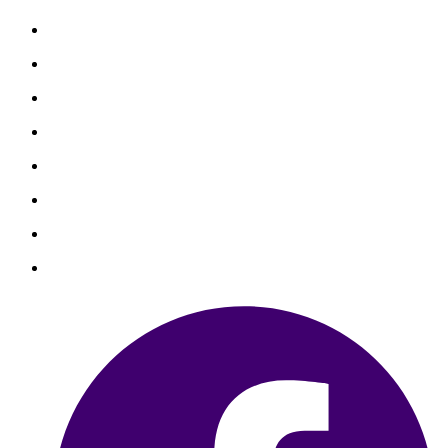
善心捐款
善心個案
勸募捐款
勸募個案
物資捐贈
聯絡我們
銀行捐款
信用卡捐款