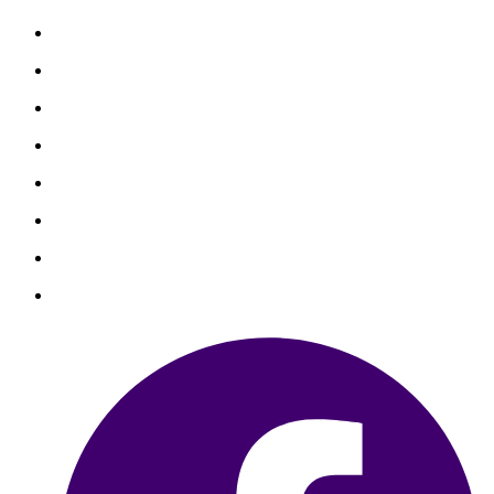
善心捐款
善心個案
勸募捐款
勸募個案
物資捐贈
聯絡我們
銀行捐款
信用卡捐款