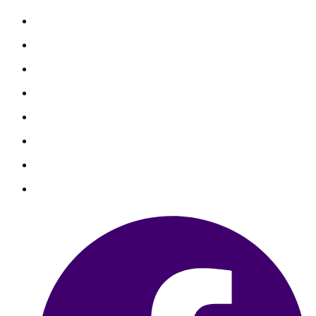
善心捐款
善心個案
勸募捐款
勸募個案
物資捐贈
聯絡我們
銀行捐款
信用卡捐款