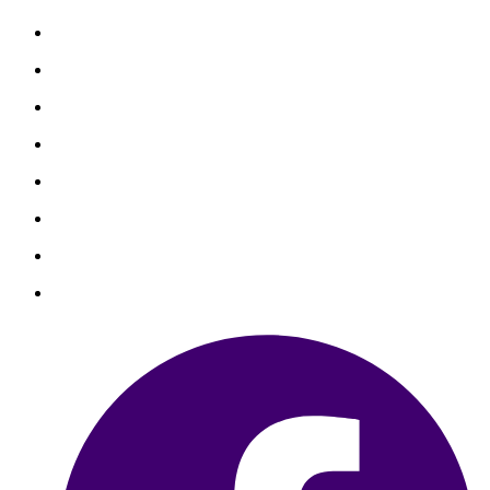
善心捐款
善心個案
勸募捐款
勸募個案
物資捐贈
聯絡我們
銀行捐款
信用卡捐款