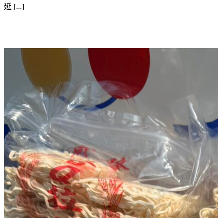
延 [...]
物資捐贈-刀削麵一箱