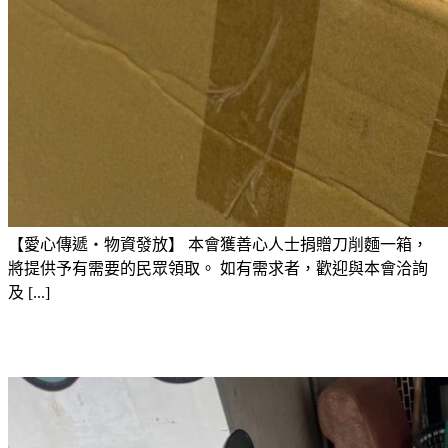
【愛心傳遞・物資發放】 本會獲善心人士捐贈刀削麵一箱，
將提供予有需要的民眾領取。 如有需求者，歡迎與本會洽詢
及 [...]
物資捐贈-電動車