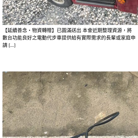
【延續善念・物資轉贈】已圓滿送出 本會近期整理資源，將
數台功能良好之電動代步車提供給有實際需求的長輩或家庭申
請 [...]
物資捐贈-電動腳踏健身機