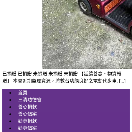
已捐贈 已捐贈 未捐贈 未捐贈 未捐贈 【延續善念・物資轉
贈】 本會近期整理資源，將數台功能良好之電動代步車. [...]
首頁
三清功德會
善心捐款
善心個案
勸募捐款
勸募個案