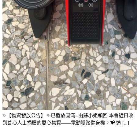
✨【物資發放公告】 ✨已發放圓滿--由蘇小姐領回 本會近日收
到善心人士捐贈的愛心物資——電動腳踏健身機。💝 這 [...]