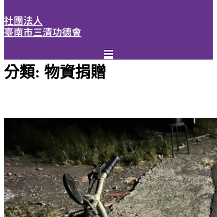
社團法人
臺南市三清功德會
分類:
物資捐贈
物資捐贈-腳踏車