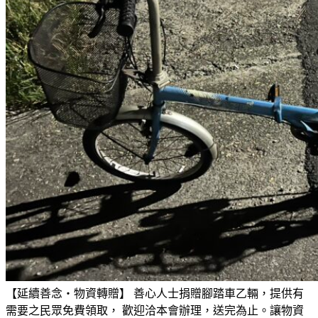
【延續善念・物資轉贈】 善心人士捐贈腳踏車乙輛，提供有
需要之民眾免費領取， 歡迎洽本會辦理，送完為止。讓物資