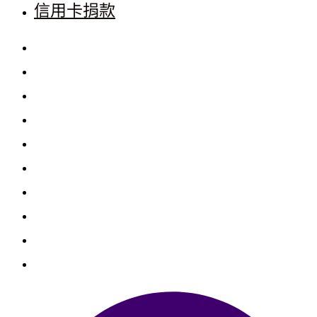
信用卡捐款
首頁
三清功德會
善心捐款
善心個案
勸募捐款
勸募個案
物資捐贈
聯絡我們
銀行捐款
信用卡捐款