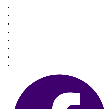
善心捐款
善心個案
勸募捐款
勸募個案
物資捐贈
聯絡我們
銀行捐款
信用卡捐款