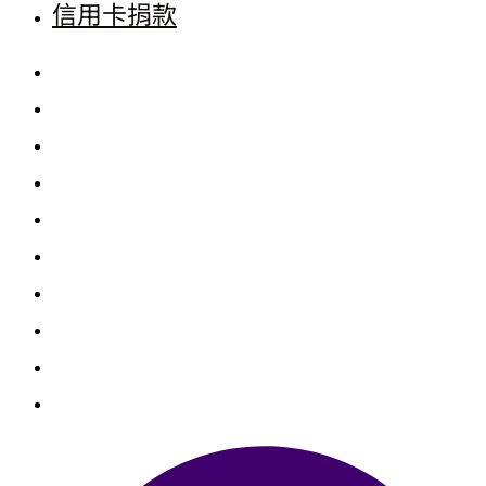
信用卡捐款
首頁
三清功德會
善心捐款
善心個案
勸募捐款
勸募個案
物資捐贈
聯絡我們
銀行捐款
信用卡捐款